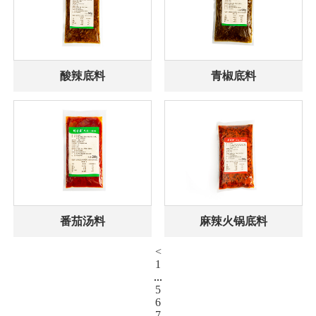
酸辣底料
青椒底料
番茄汤料
麻辣火锅底料
<
1
...
5
6
7