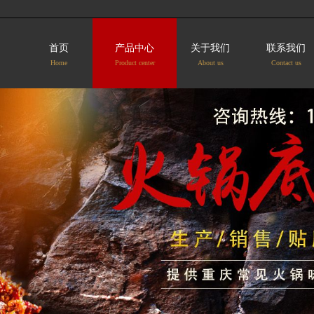
首页
产品中心
关于我们
联系我们
Home
Product center
About us
Contact us