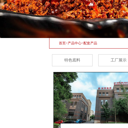
首页
>
产品中心
>
配套产品
特色底料
工厂展示