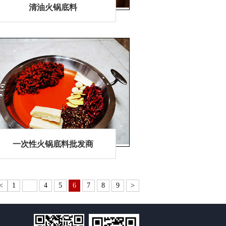
清油火锅底料
一次性火锅底料批发商
<
1
...
4
5
6
7
8
9
>