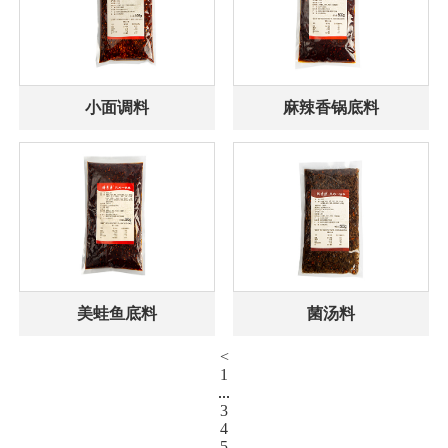
小面调料
麻辣香锅底料
美蛙鱼底料
菌汤料
<
1
...
3
4
5